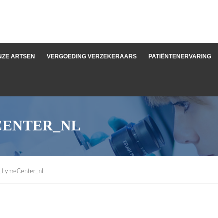
NZE ARTSEN
VERGOEDING VERZEKERAARS
PATIËNTENERVARING
CENTER_NL
_LymeCenter_nl