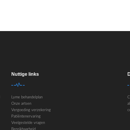
Nuttige links
D
d
Lyme behandelplan
C
Onze artsen
a
Vergoeding verzekering
c
Patiëntenervaring
Veelgestelde vragen
Bereikbaarheid