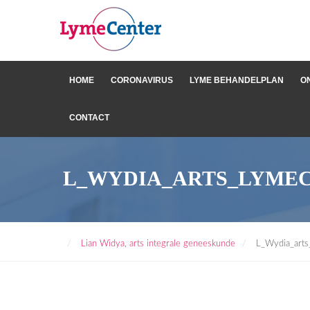
HOME
CORONAVIRUS
LYME BEHANDELPLAN
O
CONTACT
L_WYDIA_ARTS_LYME
Lian Widya, arts integrale geneeskunde
L_Wydia_arts