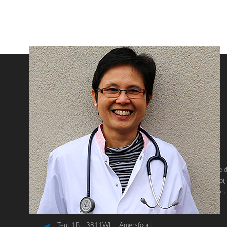
Over LymeCenter
Het LymeCenter heeft een unieke behandelmethode ontwikkel
waar patiënten met de chronische ziekte van Lyme veel baat bij
hebben. Hierbij staat het creëren van gezondheid centraal. Een
team van 3 artsen en 3 assistenten staat voor u klaar.
Teut 1B - 3811WL - Amersfoort