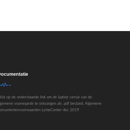
ocumentatie
lick op de onderstaande link om de laatste versie van de
lgemene voorwaarde te ontvangen als .pdf bestand.
Algemene
onsumentenvoorwaarden LymeCenter dec 2019