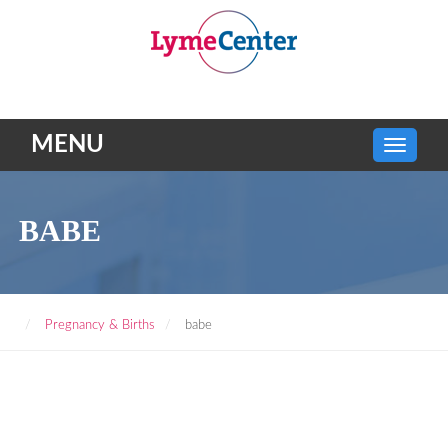
MENU
BABE
Pregnancy & Births
babe