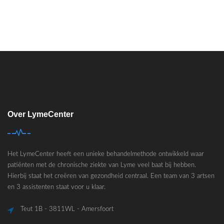
Over LymeCenter
Het LymeCenter heeft een unieke behandelmethode ontwikkeld waar
patiënten met de chronische ziekte van Lyme veel baat bij hebben.
Hierbij staat het creëren van gezondheid centraal. Een team van 3 artsen
en 3 assistenten staat voor u klaar.
Teut 1B - 3811WL - Amersfoort