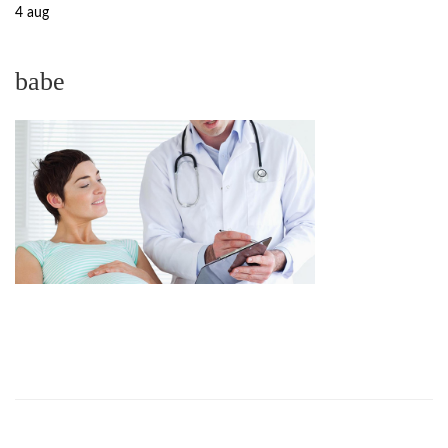
4
aug
babe