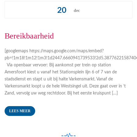
20
dec
Bereikbaarheid
[googlemaps https://maps.google.com/maps/embed?
pb=!1m18!1m12!1m3!1d2447.6660941739533!2d5.387762215874043
Via openbaar vervoer: Bij aankomst per trein op station
Amersfoort kiest u vanaf het Stationsplein lijn 6 of 7 van de
stadsdienst en stapt u uit bij halte Varkensmarkt. Vanaf de
Varkensmarkt loopt u de hele Westsingel uit. Deze gaat over in ’t
Zand, vervolg uw weg rechtdoor. Bij het eerste kruispunt […]
LEES MEER