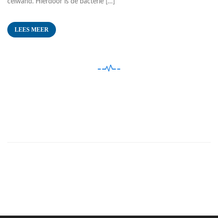
celwand. Hierdoor is de bacterie […]
LEES MEER